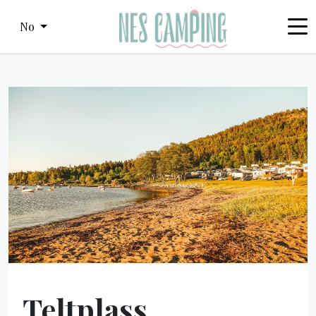
No
Teltplass