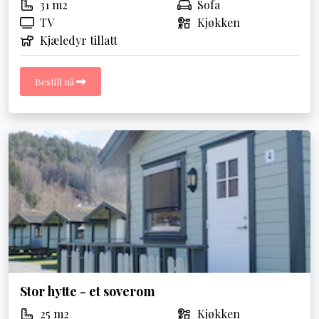
31 m2
Sofa
TV
Kjøkken
Kjæledyr tillatt
Bestill nå
Stor hytte - et soverom
25 m2
Kjøkken