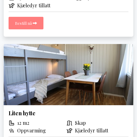
Kjæledyr tillatt
Bestill nå
Liten hytte
12 m2
Skap
Oppvarming
Kjæledyr tillatt