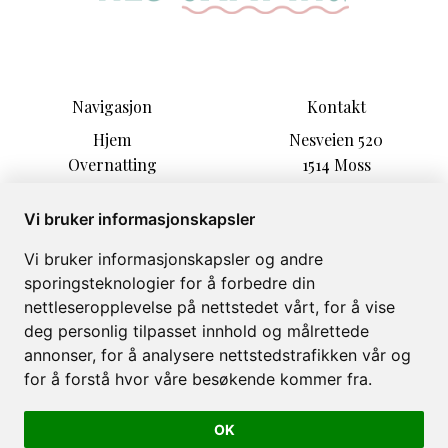
Navigasjon
Kontakt
Hjem
Nesveien 520
Overnatting
1514 Moss
Informasjon
post@nescamping.no
Aktiviteter
+47 90709507
Vi bruker informasjonskapsler
Sesonggjester
Vi bruker informasjonskapsler og andre
Kultur & hygge
sporingsteknologier for å forbedre din
Om
nettleseropplevelse på nettstedet vårt, for å vise
Galleri
deg personlig tilpasset innhold og målrettede
annonser, for å analysere nettstedstrafikken vår og
for å forstå hvor våre besøkende kommer fra.
OK
Nes Camping © 2026