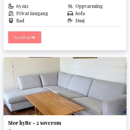
65 m2
Oppvarming
Privat inngang
Sofa
Bad
Dusj
Bestill nå
Stor hytte - 2 soverom