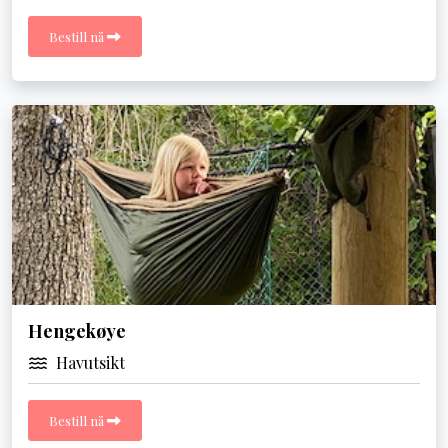
Bestill nå
Hengekøye
Havutsikt
Bestill nå