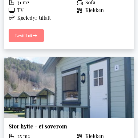
31 m2
Sofa
TV
Kjøkken
Kjæledyr tillatt
Bestill nå
Stor hytte - et soverom
25 m2
Kjøkken