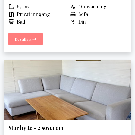
65 m2
Oppvarming
Privat inngang
Sofa
Bad
Dusj
Bestill nå
Stor hytte - 2 soverom