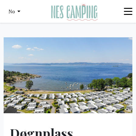
No
Døgnplass