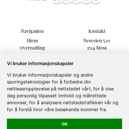
Navigasjon
Kontakt
Hjem
Nesveien 520
Overnatting
1514 Moss
Informasjon
post@nescamping.no
Aktiviteter
+47 90709507
Vi bruker informasjonskapsler
Sesonggjester
Vi bruker informasjonskapsler og andre
Kultur & hygge
sporingsteknologier for å forbedre din
Om
nettleseropplevelse på nettstedet vårt, for å vise
Galleri
deg personlig tilpasset innhold og målrettede
annonser, for å analysere nettstedstrafikken vår og
for å forstå hvor våre besøkende kommer fra.
OK
Nes Camping © 2026