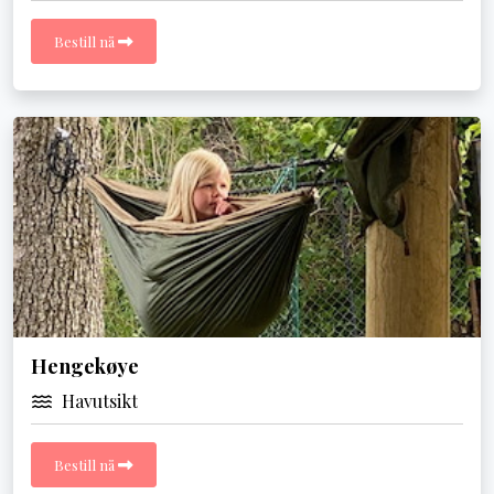
Bestill nå
Hengekøye
Havutsikt
Bestill nå