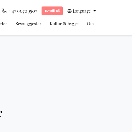
+47 90709507
Bestill nå
Language
teter
Sesonggjester
Kultur & hygge
Om
r