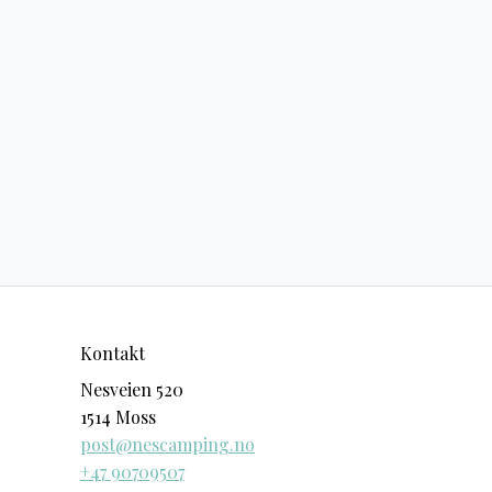
Kontakt
Nesveien 520
1514 Moss
post@nescamping.no
+47 90709507